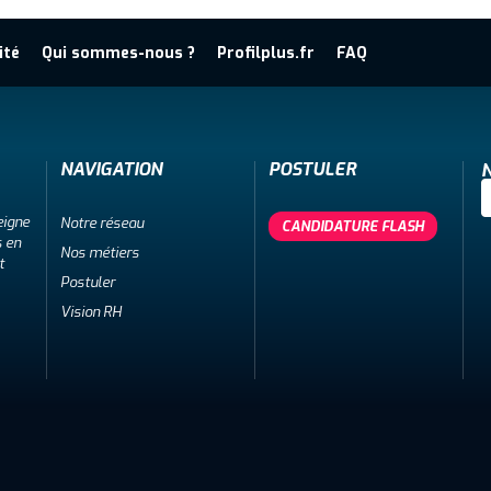
ité
Qui sommes-nous ?
Profilplus.fr
FAQ
NAVIGATION
POSTULER
N
eigne
Notre réseau
CANDIDATURE FLASH
s en
Nos métiers
t
Postuler
Vision RH