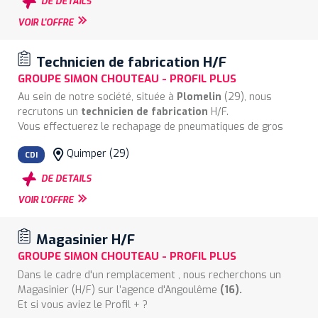
DE DETAILS
démontage de pneumatiques, la géométrie, le freinage, et
Vous remplirez la fiche diagnostic et informerez le chargé
VOIR L'OFFRE
la révision.
d'accueil si des prestations complémentaires sont
nécessaires.
Vous veillerez à entretenir votre espace et vos outils de
Technicien de fabrication H/F
travail tout en appliquant les procédures de qualité et de
GROUPE SIMON CHOUTEAU - PROFIL PLUS
sécurité en vigueur dans l’entreprise.
Au sein de notre société, située à
Plomelin
(29), nous
recrutons un
technicien de fabrication
H/F.
Vous effectuerez le rechapage de pneumatiques de gros
volumes (poids lourds et engins agricoles) au sein de notre
Quimper (29)
atelier.
CDI
Vos missions :
DE DETAILS
- Mettre en œuvre les techniques de production liées à
VOIR L'OFFRE
l'activité dans le respect des procédures fixées par
l'entreprise.
- Réaliser les interventions dans le respect des
Magasinier H/F
procédures et des règles de sécurité, de propreté et de
GROUPE SIMON CHOUTEAU - PROFIL PLUS
qualité
Dans le cadre d'un remplacement , nous recherchons un
- Contrôler la qualité du travail réalisé dans le respect
Magasinier (H/F) sur l’agence d'Angoulême
(16).
du référentiel qualité
Et si vous aviez le Profil + ?