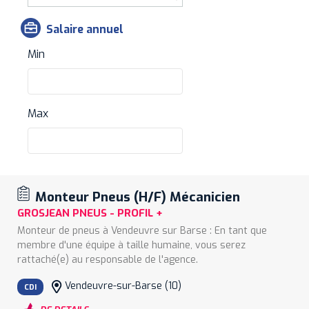
Salaire annuel
Min
Max
Monteur Pneus (H/F) Mécanicien
GROSJEAN PNEUS - PROFIL +
Monteur de pneus à Vendeuvre sur Barse : En tant que
membre d'une équipe à taille humaine, vous serez
rattaché(e) au responsable de l'agence.
Vous serez chargé(e) d'effectuer des opérations d’entretien
Vendeuvre-sur-Barse (10)
et de maintenance sur des véhicules de tourisme et
CDI
utilitaires. Cela inclut la réparation, le montage et