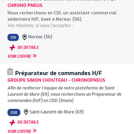
gestion de leur stock
CHRONO PNEUS
Coordonner et animer le processus d'inventaires des
Nous recherchons en CDI, un assistant commercial
agences
sédentaire H/F, basé à Moréac (56).
Etablir les rapports d'inventaire, mise en place et
Vos missions, si vous l'acceptez :
suivi des plans d'actions en collaboration avec les
• Accueillir le client professionnel et particulier au
chefs de secteur
Moréac (56)
téléphone,
CDI
Participer à la mise en place d'un contrôle interne
• Prendre en compte son besoin,
DE DETAILS
Groupe
• Proposer les produits et services adaptés,
Participer aux travaux d’harmonisation des achats
VOIR L'OFFRE
• Etre convaincant dans l’argumentation,
stockés au niveau du Groupe
• Concrétiser la vente,
Concourir aux travaux de divers projets demandés
• Satisfaire le client pour le fidéliser.
Préparateur de commandes H/F
par la direction
• Répondre aux demandes WEB
GROUPE SIMON CHOUTEAU - CHRONOPNEUS
Pour démarrer dans de bonnes conditions, vous
Afin de renforcer l’équipe de notre plateforme de Saint
bénéficierez
d’un accompagnement
pour vous familiariser
Laurent de Mure (69), nous recherchons un Préparateur de
avec nos outils, nos moyens et notre offre.
commandes (H/F) en CDD (3mois)
Sous la responsabilité du responsable de plateforme, vous
Saint-Laurent-de-Mure (69)
serez en charge d’assurer :
CDD
- La réception marchandise
DE DETAILS
- La préparation des commandes
VOIR L'OFFRE
- L’organisation du stock