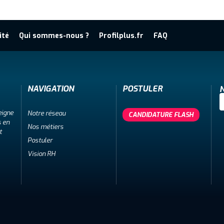
ité
Qui sommes-nous ?
Profilplus.fr
FAQ
NAVIGATION
POSTULER
N
eigne
Notre réseau
CANDIDATURE FLASH
s en
Nos métiers
t
Postuler
Vision RH