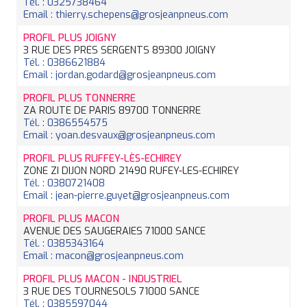
Tél. : 0325738464
Email : thierry.schepens@grosjeanpneus.com
PROFIL PLUS JOIGNY
3 RUE DES PRES SERGENTS 89300 JOIGNY
Tél. : 0386621884
Email : jordan.godard@grosjeanpneus.com
PROFIL PLUS TONNERRE
ZA ROUTE DE PARIS 89700 TONNERRE
Tél. : 0386554575
Email : yoan.desvaux@grosjeanpneus.com
PROFIL PLUS RUFFEY-LÈS-ECHIREY
ZONE ZI DIJON NORD 21490 RUFEY-LES-ECHIREY
Tél. : 0380721408
Email : jean-pierre.guyet@grosjeanpneus.com
PROFIL PLUS MACON
AVENUE DES SAUGERAIES 71000 SANCE
Tél. : 0385343164
Email : macon@grosjeanpneus.com
PROFIL PLUS MACON - INDUSTRIEL
3 RUE DES TOURNESOLS 71000 SANCE
Tél. : 0385597044