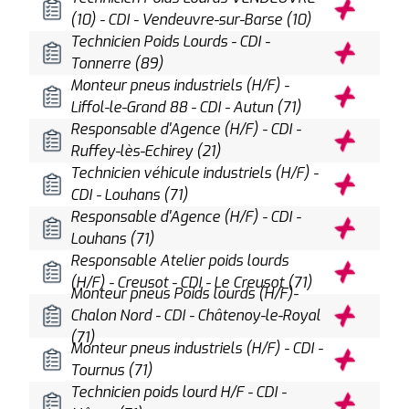
(10) - CDI - Vendeuvre-sur-Barse (10)
Technicien Poids Lourds - CDI -
Tonnerre (89)
Monteur pneus industriels (H/F) -
Liffol-le-Grand 88 - CDI - Autun (71)
Responsable d'Agence (H/F) - CDI -
Ruffey-lès-Echirey (21)
Technicien véhicule industriels (H/F) -
CDI - Louhans (71)
Responsable d'Agence (H/F) - CDI -
Louhans (71)
Responsable Atelier poids lourds
(H/F) - Creusot - CDI - Le Creusot (71)
Monteur pneus Poids lourds (H/F)-
Chalon Nord - CDI - Châtenoy-le-Royal
(71)
Monteur pneus industriels (H/F) - CDI -
Tournus (71)
Technicien poids lourd H/F - CDI -