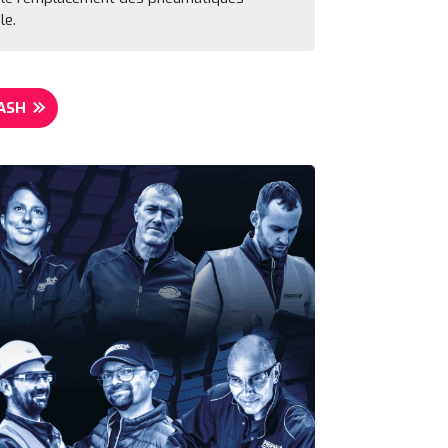
le.
ASH